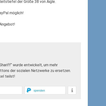
itstiefel der Größe 38 von Aigle.
ayPal möglich!
s Angebot!
„Shariff“ wurde entwickelt, um mehr
uttons der sozialen Netzwerke zu ersetzen.
l teilst!
spenden