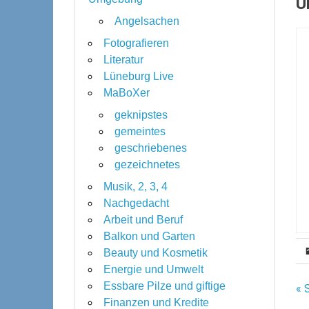
Ü
Angelsachen
Fotografieren
Literatur
Lüneburg Live
MaBoXer
geknipstes
gemeintes
geschriebenes
gezeichnetes
Musik, 2, 3, 4
Nachgedacht
Arbeit und Beruf
Balkon und Garten
Beauty und Kosmetik
Energie und Umwelt
Essbare Pilze und giftige
B
« 
Finanzen und Kredite