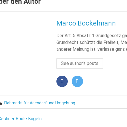
ber den Autor
Marco Bockelmann
Der Art. 5 Absatz 1 Grundgesetz ga
Grundrecht schützt die Freiheit, Me
anderer Meinung ist, verlasse ganz
See author's posts
Flohmarkt für Adendorf und Umgebung
eitragsnavigation
Sechser Boule Kugeln