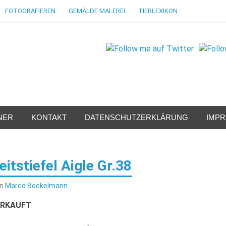
FOTOGRAFIEREN
GEMÄLDE MALEREI
TIERLEXIKON
NER
KONTAKT
DATENSCHUTZERKLÄRUNG
IMP
eitstiefel Aigle Gr.38
on
Marco Bockelmann
ERKAUFT