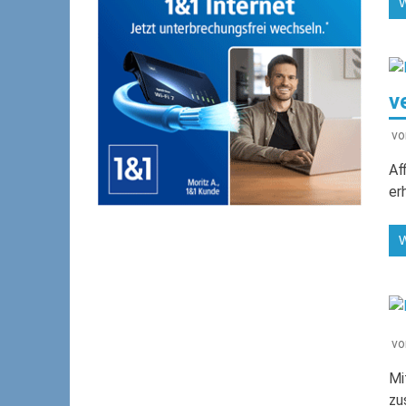
v
v
Af
er
v
Mi
zu