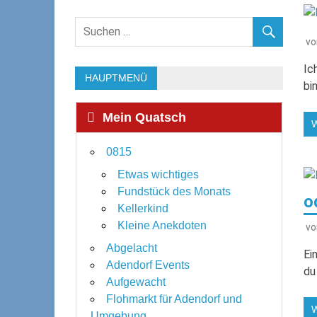
v
Ic
HAUPTMENÜ
bi
Mein Quatsch
0815
Etwas wichtiges
Fundstück des Monats
o
Kellerkind
Kleine Anekdoten
v
Abgelacht
Ei
Adendorf Events
du
Aufgewacht
Flohmarkt für Adendorf und
Umgebung