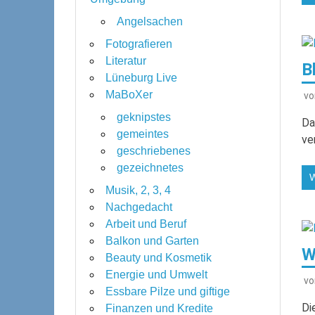
Angelsachen
Fotografieren
Literatur
B
Lüneburg Live
MaBoXer
v
geknipstes
Da
gemeintes
ve
geschriebenes
gezeichnetes
Musik, 2, 3, 4
Nachgedacht
Arbeit und Beruf
Balkon und Garten
W
Beauty und Kosmetik
Energie und Umwelt
v
Essbare Pilze und giftige
Di
Finanzen und Kredite