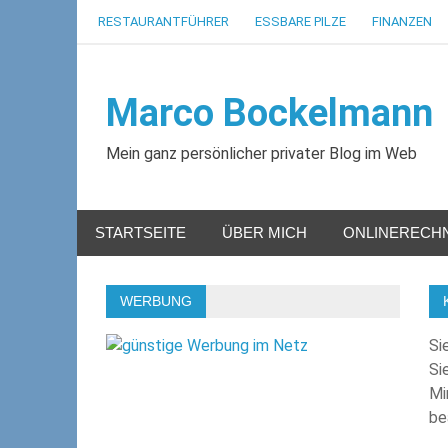
Zum
RESTAURANTFÜHRER
ESSBARE PILZE
FINANZEN
Inhalt
springen
Marco Bockelmann
Mein ganz persönlicher privater Blog im Web
STARTSEITE
ÜBER MICH
ONLINERECH
WERBUNG
Si
Si
Mi
be