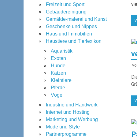
vi
Freizeit und Sport
Gebäudereinigung
Gemälde-malerei und Kunst
Geschenke und Nippes
Haus und Immobilien
Haustiere und Tierlexikon
Aquaristik
v
Exoten
v
Hunde
Katzen
Di
Kleintiere
Gr
Pferde
Vögel
Industrie und Handwerk
Internet und Hosting
Marketing und Werbung
Mode und Style
P
Partnerprogramme