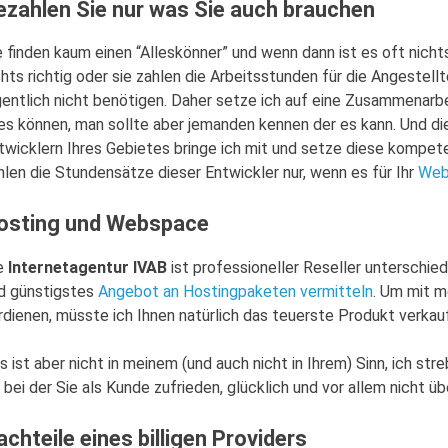
ezahlen Sie nur was Sie auch brauchen
e finden kaum einen “Alleskönner” und wenn dann ist es oft nicht
chts richtig oder sie zahlen die Arbeitsstunden für die Angestell
gentlich nicht benötigen. Daher setze ich auf eine Zusammenarbe
les können, man sollte aber jemanden kennen der es kann. Und 
twicklern Ihres Gebietes bringe ich mit und setze diese kompetent
hlen die Stundensätze dieser Entwickler nur, wenn es für Ihr
Web
osting und Webspace
e
Internetagentur IVAB
ist professioneller Reseller unterschiedl
d günstigstes
Angebot an Hostingpaketen vermitteln
. Um mit m
rdienen, müsste ich Ihnen natürlich das teuerste Produkt verkauf
s ist aber nicht in meinem (und auch nicht in Ihrem) Sinn, ich st
, bei der Sie als Kunde zufrieden, glücklich und vor allem nicht ü
achteile eines billigen Providers