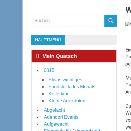
W
HAUPTMENÜ
Ei
Mein Quatsch
Pr
pe
0815
Me
Etwas wichtiges
Pr
Fundstück des Monats
An
Kellerkind
Kleine Anekdoten
Du
Abgelacht
We
Adendorf Events
vo
Aufgewacht
we