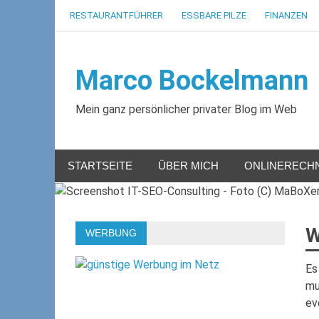
Zum
RESTAURANTFÜHRER
ESSBARE PILZE
FINANZEN
Inhalt
springen
Marco Bockelmann
Mein ganz persönlicher privater Blog im Web
STARTSEITE
ÜBER MICH
ONLINERECH
W
WERBUNG
Es
mu
ev