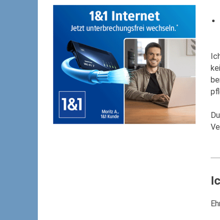
Ic
ke
be
pf
Du
Ve
I
Eh