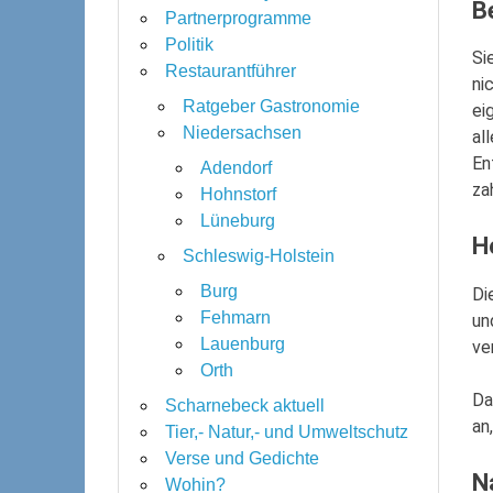
B
Partnerprogramme
Politik
Si
Restaurantführer
ni
Ratgeber Gastronomie
ei
Niedersachsen
al
En
Adendorf
za
Hohnstorf
Lüneburg
H
Schleswig-Holstein
Burg
Di
Fehmarn
un
Lauenburg
ve
Orth
Da
Scharnebeck aktuell
an
Tier,- Natur,- und Umweltschutz
Verse und Gedichte
N
Wohin?