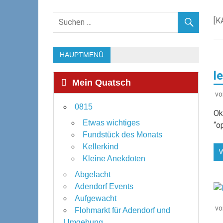
[K
HAUPTMENÜ
l
Mein Quatsch
v
0815
Ok
Etwas wichtiges
“o
Fundstück des Monats
Kellerkind
Kleine Anekdoten
Abgelacht
Adendorf Events
Aufgewacht
v
Flohmarkt für Adendorf und
Umgebung