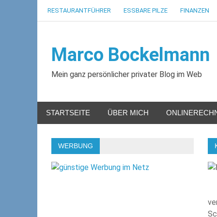
Zum
RESTAURANTFÜHRER
ESSBARE PILZE
FINANZEN
Inhalt
springen
Marco Bockelmann
Mein ganz persönlicher privater Blog im Web
STARTSEITE
ÜBER MICH
ONLINERECH
WERBUNG
ve
Sc