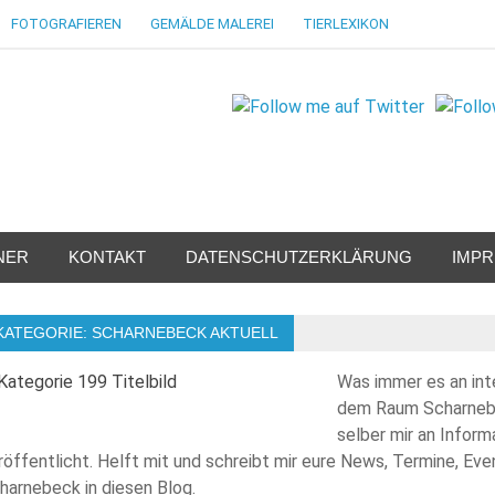
FOTOGRAFIEREN
GEMÄLDE MALEREI
TIERLEXIKON
NER
KONTAKT
DATENSCHUTZERKLÄRUNG
IMP
KATEGORIE:
SCHARNEBECK AKTUELL
Was immer es an int
dem Raum Scharnebe
selber mir an Inform
röffentlicht. Helft mit und schreibt mir eure News, Termine, 
harnebeck in diesen Blog.