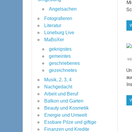
Mi
Angelsachen
Sc
Fotografieren
Literatur
Lüneburg Live
MaBoXer
geknipstes
gemeintes
v
geschriebenes
Un
gezeichnetes
au
Musik, 2, 3, 4
In
Nachgedacht
Arbeit und Beruf
Balkon und Garten
Beauty und Kosmetik
Energie und Umwelt
Essbare Pilze und giftige
Finanzen und Kredite