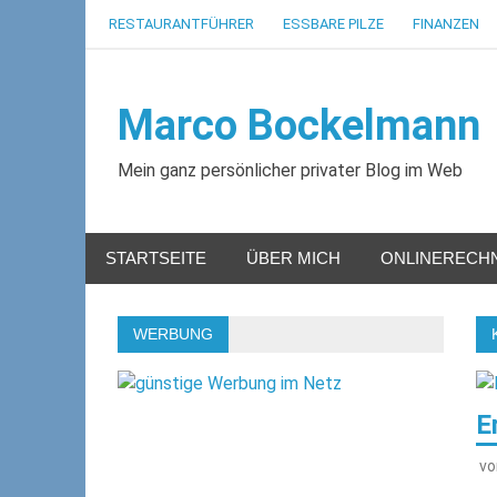
Zum
RESTAURANTFÜHRER
ESSBARE PILZE
FINANZEN
Inhalt
springen
Marco Bockelmann
Mein ganz persönlicher privater Blog im Web
STARTSEITE
ÜBER MICH
ONLINERECH
WERBUNG
E
v