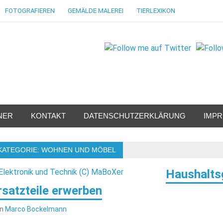
FOTOGRAFIEREN
GEMÄLDE MALEREI
TIERLEXIKON
NER
KONTAKT
DATENSCHUTZERKLÄRUNG
IMP
KATEGORIE:
WOHNEN UND MÖBEL
Haushalts
rsatzteile erwerben
on
Marco Bockelmann