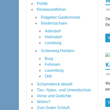
W
Politik
v
Restaurantführer
Ratgeber Gastronomie
De
Niedersachsen
Ei
Adendorf
Hohnstorf
Lüneburg
Schleswig-Holstein
Burg
K
Fehmarn
Lauenburg
v
Orth
We
Scharnebeck aktuell
ei
Tier,- Natur,- und Umweltschutz
Verse und Gedichte
Wohin?
Zum Guten Schluß