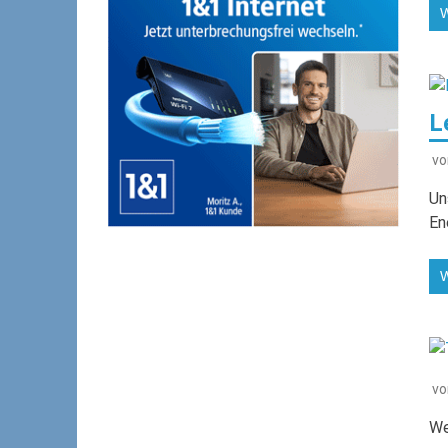
L
v
Un
En
v
We