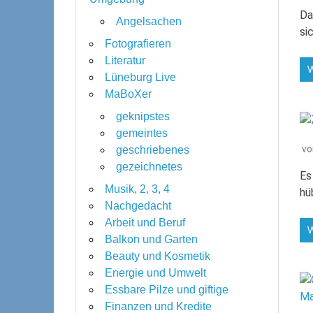
Da
Angelsachen
si
Fotografieren
Literatur
Lüneburg Live
MaBoXer
geknipstes
gemeintes
v
geschriebenes
gezeichnetes
Es
Musik, 2, 3, 4
hü
Nachgedacht
Arbeit und Beruf
Balkon und Garten
Beauty und Kosmetik
Energie und Umwelt
Essbare Pilze und giftige
Finanzen und Kredite