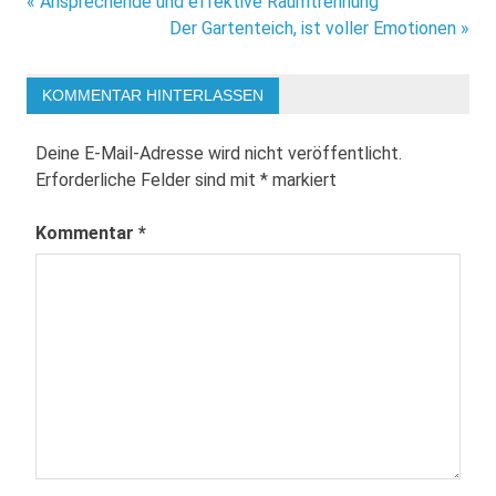
Beitragsnavigation
« Ansprechende und effektive Raumtrennung
Der Gartenteich, ist voller Emotionen »
KOMMENTAR HINTERLASSEN
Deine E-Mail-Adresse wird nicht veröffentlicht.
Erforderliche Felder sind mit
*
markiert
Kommentar
*