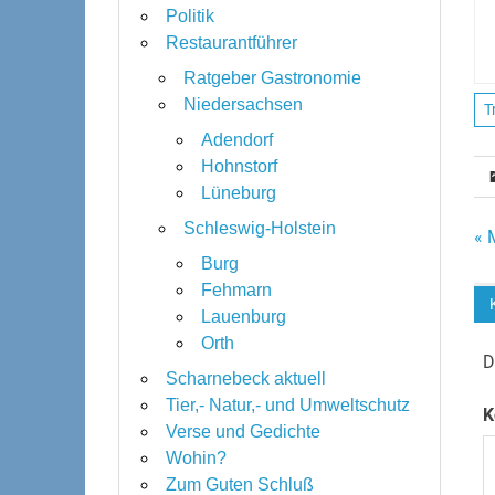
Politik
Restaurantführer
Ratgeber Gastronomie
Niedersachsen
T
Adendorf
Hohnstorf
Lüneburg
Schleswig-Holstein
B
« 
Burg
Fehmarn
Lauenburg
Orth
D
Scharnebeck aktuell
Tier,- Natur,- und Umweltschutz
K
Verse und Gedichte
Wohin?
Zum Guten Schluß