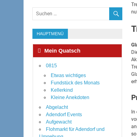
Tr
nu
T
HAUPTMENÜ
Gl
Mein Quatsch
Di
Ak
0815
Tr
Gl
Etwas wichtiges
er
Fundstück des Monats
Kellerkind
P
Kleine Anekdoten
Abgelacht
In
Adendorf Events
vo
Aufgewacht
an
Flohmarkt für Adendorf und
so
Umgebung