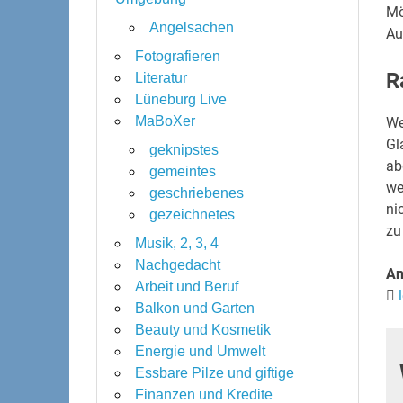
Mö
Angelsachen
Au
Fotografieren
R
Literatur
Lüneburg Live
MaBoXer
We
Gl
geknipstes
ab
gemeintes
we
geschriebenes
ni
gezeichnetes
zu
Musik, 2, 3, 4
Nachgedacht
An
Arbeit und Beruf
Balkon und Garten
Beauty und Kosmetik
Energie und Umwelt
Essbare Pilze und giftige
Finanzen und Kredite