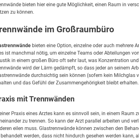
ennwände bieten hier eine gute Möglichkeit, einen Raum in versc
tzen zu können.
rennwände im Großraumbüro
astrennwände
bieten eine Option, einzelne oder auch mehrere Ar
es ist manchmal nötig, um einzelne Teams oder Abteilungen vone
ustik in einem großen Büro oft sehr laut, was Konzentration u
ennwände wird der Lärm gedämpft, so dass jeder an seinem Arbei
astrennwände durchsichtig sein können (sofern kein Milchglas v
halten und das Gefühl der Zusammengehörigkeit bleibt erhalten.
raxis mit Trennwänden
 einer Praxis eines Arztes kann es sinnvoll sein, in einem Raum z
neinander zu trennen. So kann der Arzt parallel arbeiten und verl
deren eilen muss. Glastrennwände können zwischen den Behand
 behandelt werden, dass nicht hindurch gesehen werden kann, aber