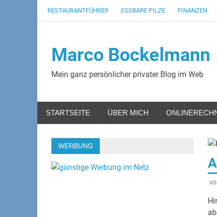
Zum
RESTAURANTFÜHRER
ESSBARE PILZE
FINANZEN
Inhalt
springen
Marco Bockelmann
Mein ganz persönlicher privater Blog im Web
STARTSEITE
ÜBER MICH
ONLINERECH
WERBUNG
A
v
Hi
ab