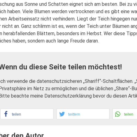
schung aus Sonne und Schatten eignet sich am besten. Bei zu vie
ich haben. Viele Blumen werden vertrocknen und es gibt eine wa
hen Arbeitseinsatz nicht verhindern. Liegt der Teich hingegen n
r nicht an. Ganz schlimm ist es, wenn der Teich unter Bäumen ang
n herabfallenden Blättern, besonders im Herbst. Wer diese Tipp
iches haben, sondern auch lange Freude daran.
Wenn du diese Seite teilen möchtest!
Ich verwende die datenschutzsicheren „Shariff“-Schaltflächen. 
Privatsphäre im Netz zu ermöglichen und die üblichen „Share“-B
Bitte beachte meine Datenschutzerklärung bevor du diesen Artike
teilen
twittern
teilen
ber den Autor