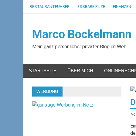
Zum
RESTAURANTFÜHRER
ESSBARE PILZE
FINANZEN
Inhalt
springen
Marco Bockelmann
Mein ganz persönlicher privater Blog im Web
STARTSEITE
ÜBER MICH
ONLINERECH
WERBUNG
D
v
Ei
de