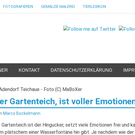
FOTOGRAFIEREN
GEMÄLDE MALEREI
TIERLEXIKON
NER
KONTAKT
DATENSCHUTZERKLÄRUNG
IMP
er Gartenteich, ist voller Emotione
on
Marco Bockelmann
n Gartenteich ist der Hingucker, setzt viele Emotionen frei und 
m plätschern einer Wasserfontäne hin gibt. Je nachdem wie der G