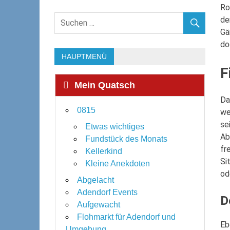
Ro
de
Gä
do
HAUPTMENÜ
F
Mein Quatsch
Da
0815
we
se
Etwas wichtiges
Ab
Fundstück des Monats
fr
Kellerkind
Si
Kleine Anekdoten
od
Abgelacht
Adendorf Events
D
Aufgewacht
Flohmarkt für Adendorf und
Eb
Umgebung