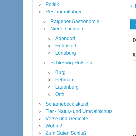
Politik
B
« 
Restaurantführer
Ratgeber Gastronomie
Niedersachsen
Adendorf
D
Hohnstorf
Lüneburg
K
Schleswig-Holstein
Burg
Fehmarn
Lauenburg
Orth
Scharnebeck aktuell
Tier,- Natur,- und Umweltschutz
Verse und Gedichte
Wohin?
Zum Guten Schluß