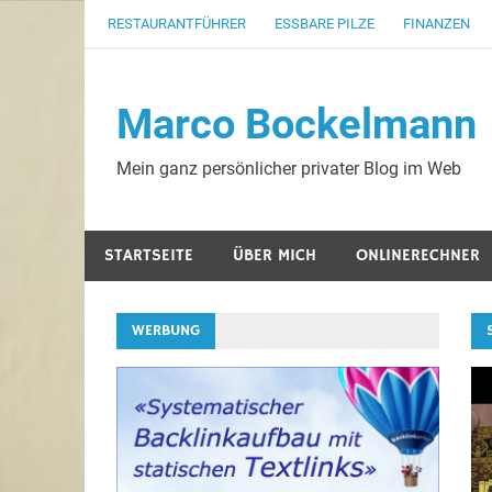
Zum
RESTAURANTFÜHRER
ESSBARE PILZE
FINANZEN
Inhalt
springen
Marco Bockelmann
Mein ganz persönlicher privater Blog im Web
STARTSEITE
ÜBER MICH
ONLINERECHNER
WERBUNG