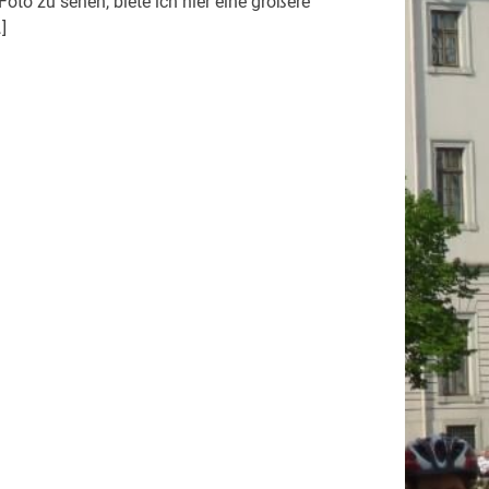
oto zu sehen, biete ich hier eine größere
]