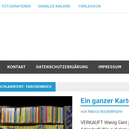
FOTOGRAFIEREN
GEMÄLDE MALEREI
TIERLEXIKON
KONTAKT
DATENSCHUTZERKLÄRUNG
IMPRESSUM
SCHLAGWORT:
TASCHENBUCH
Ein ganzer Kar
von
Marco Bockelmann
VERKAUFT Wenig Cent j