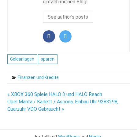
einfach meinen Blog!
See author's posts
Geldanlagen
sparen
Finanzen und Kredite
Beitragsnavigation
« XBOX 360 Spiele HALO 3 und HALO Reach
Opel Manta / Kadett / Ascona, Einbau Uhr 9283298,
Quarzuhr VDO Gebraucht »
Erstellt mit
WordPress
und
Merlin
.