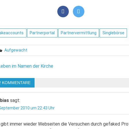
akeaccounts
Partnerportal
Partnervermittlung
Singlebörse
Aufgewacht
eitragsnavigation
Leben im Namen der Kirche
2 KOMMENTARE
bias
sagt:
 September 2010 um 22:43 Uhr
 gibt immer wieder Webseiten die Versuchen durch gefaked Prof