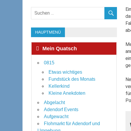
Ei
da
Fa
ab
HAUPTMENÜ
Me
Mein Quatsch
an
ei
0815
ge
Etwas wichtiges
Ne
Fundstück des Monats
ve
Kellerkind
fü
Kleine Anekdoten
Po
Abgelacht
Adendorf Events
Aufgewacht
Flohmarkt für Adendorf und
Umgebung