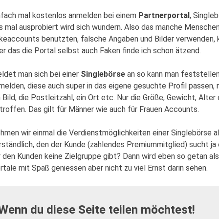
nfach mal kostenlos anmelden bei einem
Partnerportal
, Single
s mal ausprobiert wird sich wundern. Also das manche Mensche
keaccounts benutzten, falsche Angaben und Bilder verwenden, ka
er das die Portal selbst auch Faken finde ich schon ätzend.
ldet man sich bei einer
Singlebörse
an so kann man feststellen
melden, diese auch super in das eigene gesuchte Profil passen, 
n Bild, die Postleitzahl, ein Ort etc. Nur die Größe, Gewicht, Alte
troffen. Das gilt für Männer wie auch für Frauen Accounts.
hmen wir einmal die Verdienstmöglichkeiten einer Singlebörse als
rständlich, den der Kunde (zahlendes Premiummitglied) sucht 
r den Kunden keine Zielgruppe gibt? Dann wird eben so getan al
rtale mit Spaß geniessen aber nicht zu viel Ernst darin sehen.
Wenn du diese Seite teilen möchtest!