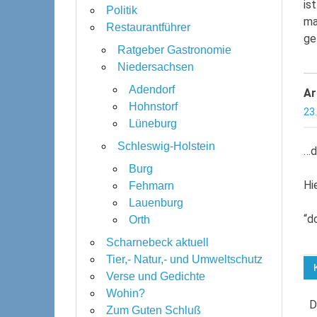
is
Politik
ma
Restaurantführer
ge
Ratgeber Gastronomie
Niedersachsen
Adendorf
Ar
Hohnstorf
23
Lüneburg
Schleswig-Holstein
…d
Burg
Hi
Fehmarn
Lauenburg
“d
Orth
Scharnebeck aktuell
Tier,- Natur,- und Umweltschutz
Verse und Gedichte
Wohin?
D
Zum Guten Schluß