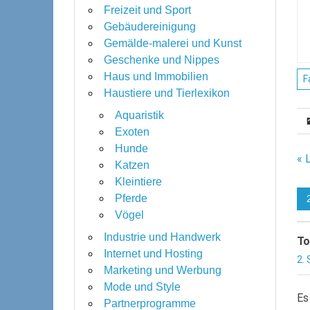
Freizeit und Sport
Gebäudereinigung
Gemälde-malerei und Kunst
Geschenke und Nippes
Haus und Immobilien
F
Haustiere und Tierlexikon
Aquaristik
Exoten
Hunde
B
« 
Katzen
Kleintiere
Pferde
Vögel
Industrie und Handwerk
To
Internet und Hosting
2.
Marketing und Werbung
Mode und Style
Es
Partnerprogramme