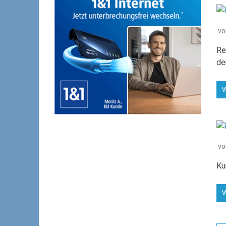
v
Re
de
v
Ku