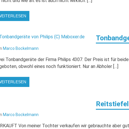
h nicht und wie alt es ist auch nicht wirklich. […]
WEITERLESEN
Tonbandger
on
Marco Bockelmann
ei Tonbandgeräte der Firma Philips 4307. Der Preis ist für be
geboten, obwohl eines noch funktioniert. Nur an Abholer […]
WEITERLESEN
Reitstiefel
on
Marco Bockelmann
RKAUFT Von meiner Tochter verkaufen wir gebrauchte aber gut e