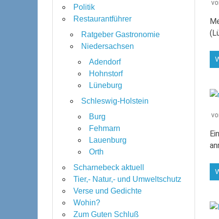
v
Politik
Restaurantführer
Me
(L
Ratgeber Gastronomie
Niedersachsen
Adendorf
Hohnstorf
Lüneburg
Schleswig-Holstein
v
Burg
Fehmarn
Ei
Lauenburg
an
Orth
Scharnebeck aktuell
Tier,- Natur,- und Umweltschutz
Verse und Gedichte
Wohin?
Zum Guten Schluß