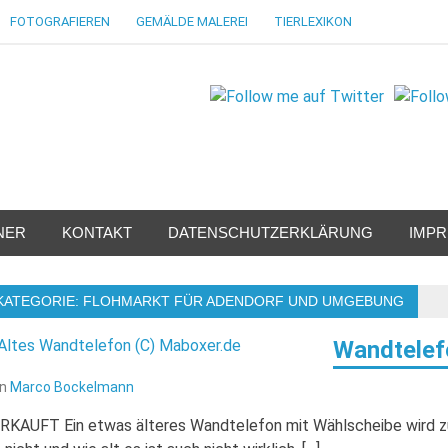
FOTOGRAFIEREN
GEMÄLDE MALEREI
TIERLEXIKON
NER
KONTAKT
DATENSCHUTZERKLÄRUNG
IMP
KATEGORIE:
FLOHMARKT FÜR ADENDORF UND UMGEBUNG
Wandtelef
on
Marco Bockelmann
RKAUFT Ein etwas älteres Wandtelefon mit Wählscheibe wird zu