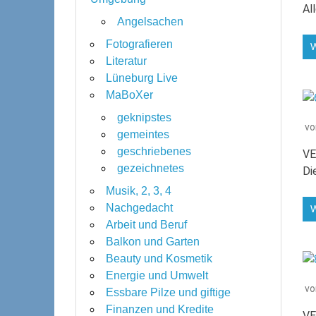
Al
Angelsachen
Fotografieren
Literatur
Lüneburg Live
MaBoXer
geknipstes
v
gemeintes
geschriebenes
VE
gezeichnetes
Di
Musik, 2, 3, 4
Nachgedacht
Arbeit und Beruf
Balkon und Garten
Beauty und Kosmetik
Energie und Umwelt
v
Essbare Pilze und giftige
Finanzen und Kredite
VE