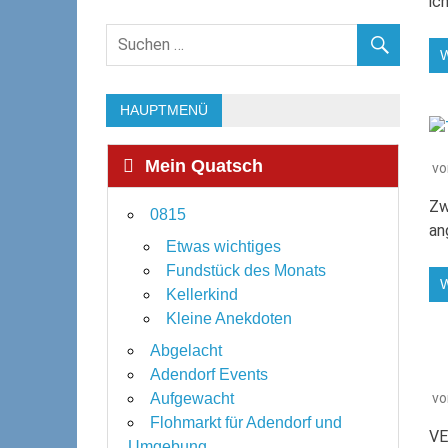
ic
HAUPTMENÜ
Mein Quatsch
v
Zw
0815
an
Etwas wichtiges
Fundstück des Monats
Kellerkind
Kleine Anekdoten
Abgelacht
Adendorf Events
v
Aufgewacht
Flohmarkt für Adendorf und
VE
Umgebung