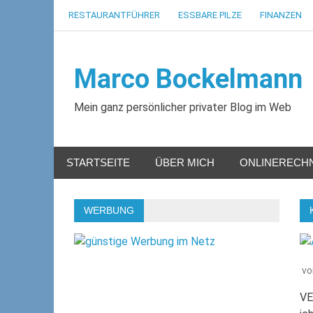
Zum
RESTAURANTFÜHRER
ESSBARE PILZE
FINANZEN
Inhalt
springen
Marco Bockelmann
Mein ganz persönlicher privater Blog im Web
STARTSEITE
ÜBER MICH
ONLINERECH
WERBUNG
v
VE