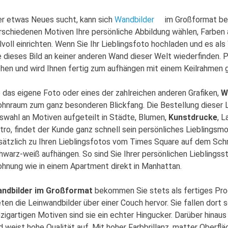
r etwas Neues sucht, kann sich
Wandbilder
im Großformat bes
rschiedenen Motiven Ihre persönliche Abbildung wählen, Farben
ilvoll einrichten. Wenn Sie Ihr Lieblingsfoto hochladen und es als
e dieses Bild an keiner anderen Wand dieser Welt wiederfinden. 
ehen und wird Ihnen fertig zum aufhängen mit einem Keilrahmen g
 das eigene Foto oder eines der zahlreichen anderen Grafiken,
W
hnraum zum ganz besonderen Blickfang. Die Bestellung dieser Lei
swahl an Motiven aufgeteilt in Städte, Blumen,
Kunstdrucke
, L
tro, findet der Kunde ganz schnell sein persönliches Lieblingsm
sätzlich zu Ihren Lieblingsfotos vom Times Square auf dem Schre
hwarz-weiß aufhängen. So sind Sie Ihrer persönlichen Lieblingsst
hnung wie in einem Apartment direkt in Manhattan.
ndbilder im Großformat
bekommen Sie stets als fertiges Pro
eten die Leinwandbilder über einer Couch hervor. Sie fallen dort 
nzigartigen Motiven sind sie ein echter Hingucker. Darüber hinau
d weist hohe Qualität auf. Mit hoher Farbbrillanz, matter Oberf