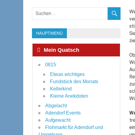
We
ve
st
Si
HAUPTMENÜ
zi
Mein Quatsch
Ob
Wo
0815
Au
Etwas wichtiges
Re
Fundstück des Monats
zu
Kellerkind
sc
Kleine Anekdoten
Wo
Abgelacht
Wa
Adendorf Events
tr
Aufgewacht
ei
Flohmarkt für Adendorf und
un
Umgebung