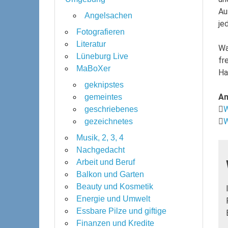
Au
Angelsachen
je
Fotografieren
Literatur
Wa
Lüneburg Live
fr
MaBoXer
Ha
geknipstes
An
gemeintes
W
geschriebenes
W
gezeichnetes
Musik, 2, 3, 4
Nachgedacht
Arbeit und Beruf
Balkon und Garten
Beauty und Kosmetik
Energie und Umwelt
Essbare Pilze und giftige
Finanzen und Kredite