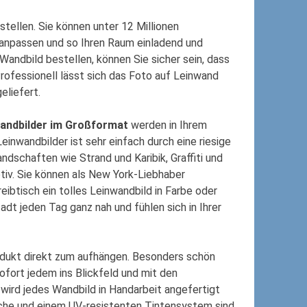
tellen. Sie können unter 12 Millionen
 anpassen und so Ihren Raum einladend und
 Wandbild bestellen, können Sie sicher sein, dass
Professionell lässt sich das Foto auf Leinwand
eliefert.
andbilder im Großformat
werden in Ihrem
nwandbilder ist sehr einfach durch eine riesige
andschaften wie Strand und Karibik, Graffiti und
otiv. Sie können als New York-Liebhaber
ibtisch ein tolles Leinwandbild in Farbe oder
adt jeden Tag ganz nah und fühlen sich in Ihrer
dukt direkt zum aufhängen. Besonders schön
sofort jedem ins Blickfeld und mit den
s wird jedes Wandbild in Handarbeit angefertigt
läche und einem UV-resistenten Tintensystem sind