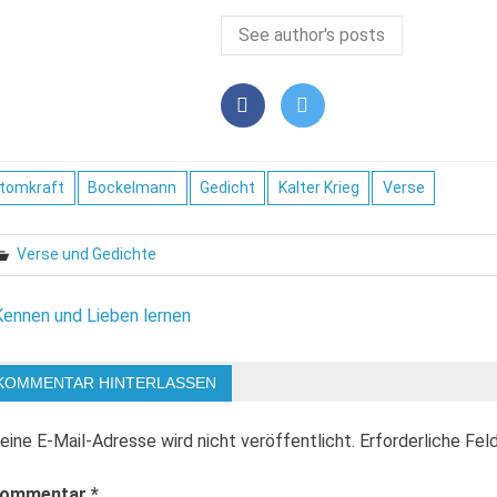
See author's posts
tomkraft
Bockelmann
Gedicht
Kalter Krieg
Verse
Verse und Gedichte
eitragsnavigation
Kennen und Lieben lernen
KOMMENTAR HINTERLASSEN
eine E-Mail-Adresse wird nicht veröffentlicht.
Erforderliche Fel
ommentar
*