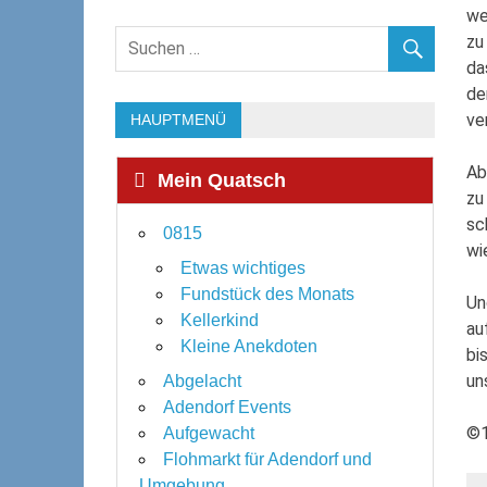
we
zu
da
de
ve
HAUPTMENÜ
Ab
Mein Quatsch
zu
sc
0815
wi
Etwas wichtiges
Fundstück des Monats
Un
Kellerkind
au
Kleine Anekdoten
bi
un
Abgelacht
Adendorf Events
©1
Aufgewacht
Flohmarkt für Adendorf und
Umgebung