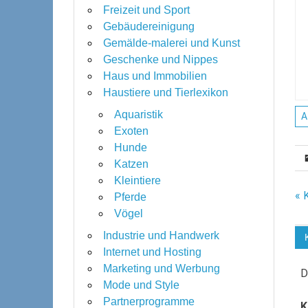
Freizeit und Sport
Gebäudereinigung
Gemälde-malerei und Kunst
Geschenke und Nippes
Haus und Immobilien
Haustiere und Tierlexikon
Aquaristik
A
Exoten
Hunde
Katzen
Kleintiere
B
« 
Pferde
Vögel
Industrie und Handwerk
Internet und Hosting
Marketing und Werbung
D
Mode und Style
Partnerprogramme
K