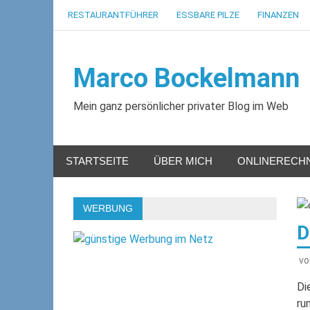
Zum
RESTAURANTFÜHRER
ESSBARE PILZE
FINANZEN
Inhalt
springen
Marco Bockelmann
Mein ganz persönlicher privater Blog im Web
STARTSEITE
ÜBER MICH
ONLINERECH
WERBUNG
D
v
Di
ru