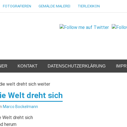
FOTOGRAFIEREN
GEMÄLDE MALEREI
TIERLEXIKON
NER
KONTAKT
DATENSCHUTZERKLÄRUNG
IMP
ie Welt dreht sich
on
Marco Bockelmann
e Welt dreht sich
nd herum