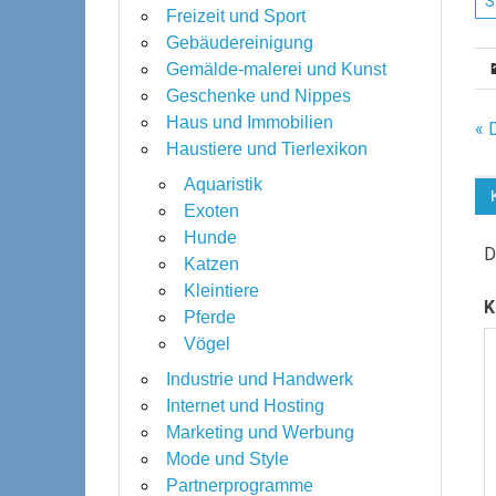
S
Freizeit und Sport
Gebäudereinigung
Gemälde-malerei und Kunst
Geschenke und Nippes
Haus und Immobilien
B
« 
Haustiere und Tierlexikon
Aquaristik
Exoten
Hunde
D
Katzen
Kleintiere
K
Pferde
Vögel
Industrie und Handwerk
Internet und Hosting
Marketing und Werbung
Mode und Style
Partnerprogramme