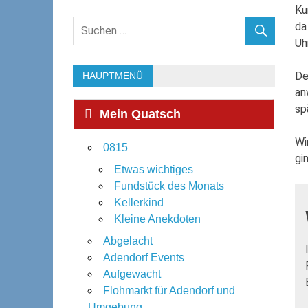
Ku
da
Uh
D
HAUPTMENÜ
an
sp
Mein Quatsch
Wi
0815
gi
Etwas wichtiges
Fundstück des Monats
Kellerkind
Kleine Anekdoten
Abgelacht
Adendorf Events
Aufgewacht
Flohmarkt für Adendorf und
Umgebung