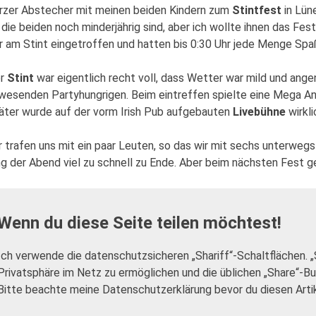
rzer Abstecher mit meinen beiden Kindern zum
Stintfest
in Lüne
 die beiden noch minderjährig sind, aber ich wollte ihnen das Fes
r am Stint eingetroffen und hatten bis 0:30 Uhr jede Menge Spa
er
Stint
war eigentlich recht voll, dass Wetter war mild und an
wesenden Partyhungrigen. Beim eintreffen spielte eine Mega A
äter wurde auf der vorm Irish Pub aufgebauten
Livebühne
wirkli
r trafen uns mit ein paar Leuten, so das wir mit sechs unterwegs
ng der Abend viel zu schnell zu Ende. Aber beim nächsten Fest 
Wenn du diese Seite teilen möchtest!
Ich verwende die datenschutzsicheren „Shariff“-Schaltflächen. 
Privatsphäre im Netz zu ermöglichen und die üblichen „Share“-B
Bitte beachte meine Datenschutzerklärung bevor du diesen Artike