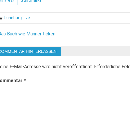
tintfest
Stintmarkt
Lüneburg Live
eitragsnavigation
Das Buch wie Männer ticken
KOMMENTAR HINTERLASSEN
eine E-Mail-Adresse wird nicht veröffentlicht.
Erforderliche Fel
ommentar
*