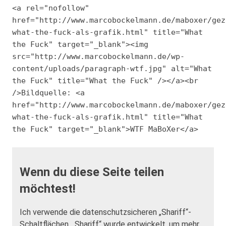
<a rel="nofollow"
href="http://www.marcobockelmann.de/maboxer/gez
what-the-fuck-als-grafik.html" title="What
the Fuck" target="_blank"><img
src="http://www.marcobockelmann.de/wp-
content/uploads/paragraph-wtf.jpg" alt="What
the Fuck" title="What the Fuck" /></a><br
/>Bildquelle: <a
href="http://www.marcobockelmann.de/maboxer/gez
what-the-fuck-als-grafik.html" title="What
the Fuck" target="_blank">WTF MaBoXer</a>
Wenn du diese Seite teilen
möchtest!
Ich verwende die datenschutzsicheren „Shariff“-
Schaltflächen. „Shariff“ wurde entwickelt, um mehr