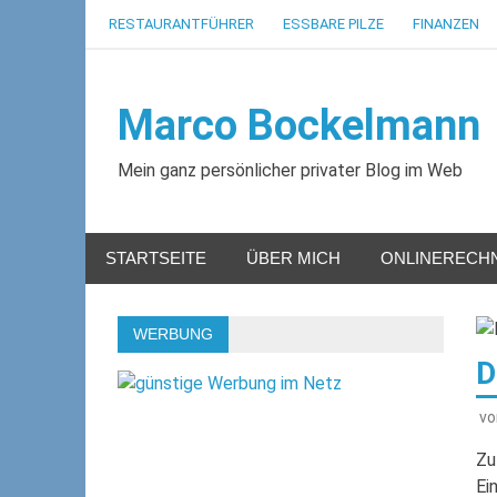
Zum
RESTAURANTFÜHRER
ESSBARE PILZE
FINANZEN
Inhalt
springen
Marco Bockelmann
Mein ganz persönlicher privater Blog im Web
STARTSEITE
ÜBER MICH
ONLINERECH
WERBUNG
D
v
Zu
Ei