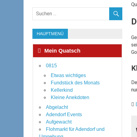
Qu
D
HAUPTMENÜ
Ge
se
Mein Quatsch
Go
0815
K
Etwas wichtiges
De
Fundstück des Monats
nu
Kellerkind
Kleine Anekdoten
Abgelacht
Adendorf Events
Aufgewacht
Flohmarkt für Adendorf und
Umgebung