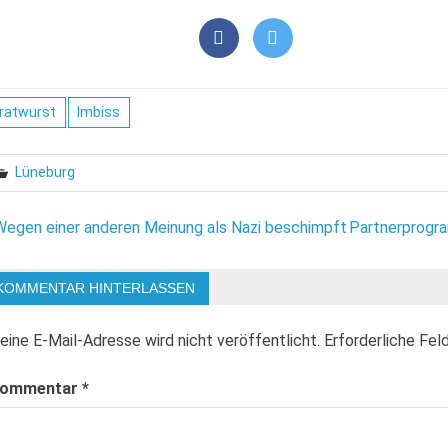
ratwurst
Imbiss
Lüneburg
eitragsnavigation
Wegen einer anderen Meinung als Nazi beschimpft
Partnerprogra
KOMMENTAR HINTERLASSEN
eine E-Mail-Adresse wird nicht veröffentlicht.
Erforderliche Fel
ommentar
*