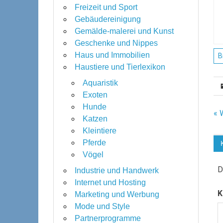
Freizeit und Sport
Gebäudereinigung
Gemälde-malerei und Kunst
Geschenke und Nippes
Haus und Immobilien
B
Haustiere und Tierlexikon
Aquaristik
Exoten
Hunde
B
« 
Katzen
Kleintiere
Pferde
Vögel
D
Industrie und Handwerk
Internet und Hosting
K
Marketing und Werbung
Mode und Style
Partnerprogramme