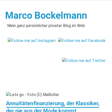
Zum
Inhalt
Marco Bockelmann
springen
Mein ganz persönlicher privater Blog im Web
Annuitätenfinanzierung, der Klassiker,
der nie aus der Mode kommt