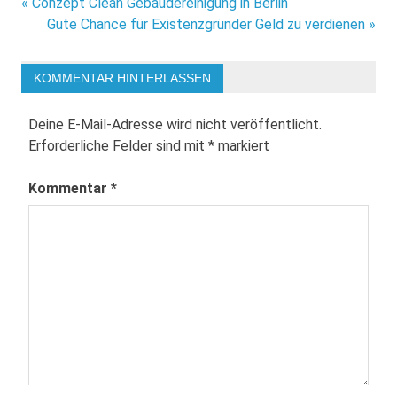
Beitragsnavigation
« Conzept Clean Gebäudereinigung in Berlin
Gute Chance für Existenzgründer Geld zu verdienen »
KOMMENTAR HINTERLASSEN
Deine E-Mail-Adresse wird nicht veröffentlicht.
Erforderliche Felder sind mit
*
markiert
Kommentar
*