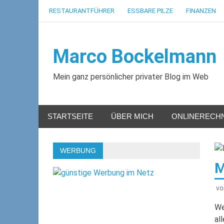
Zum
RESTAURANTFÜHRER
ESSBARE PILZE
FINANZEN
Inhalt
springen
Marco Bockelmann
Mein ganz persönlicher privater Blog im Web
STARTSEITE
ÜBER MICH
ONLINERECH
WERBUNG
M
v
We
al