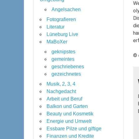
We
Angelsachen
ol
Di
Fotografieren
di
Literatur
ha
Lüneburg Live
er
MaBoXer
geknipstes
© 
gemeintes
geschriebenes
gezeichnetes
Musik, 2, 3, 4
Nachgedacht
Arbeit und Beruf
Balkon und Garten
Beauty und Kosmetik
Energie und Umwelt
Essbare Pilze und giftige
Finanzen und Kredite