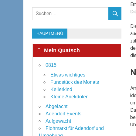
Er
Di
Di
au
HAUPTMENÜ
zä
de
Mein Quatsch
di
0815
N
Etwas wichtiges
Fundstück des Monats
Am
Kellerkind
id
Kleine Anekdoten
um
Abgelacht
Da
Adendorf Events
be
Aufgewacht
Üb
Flohmarkt für Adendorf und
Umgebung