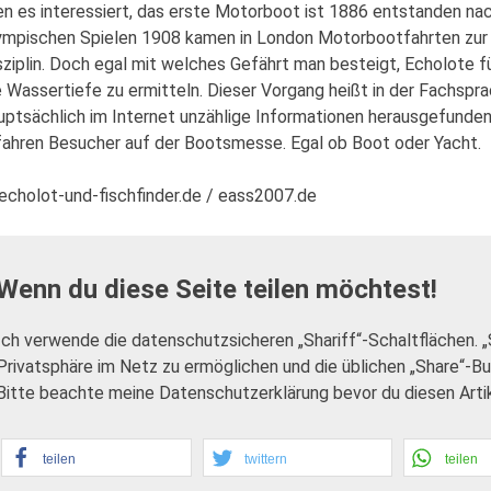
n es interessiert, das erste Motorboot ist 1886 entstanden na
ympischen Spielen 1908 kamen in London Motorbootfahrten zur
sziplin. Doch egal mit welches Gefährt man besteigt, Echolote 
e Wassertiefe zu ermitteln. Dieser Vorgang heißt in der Fachs
uptsächlich im Internet unzählige Informationen herausgefunde
fahren Besucher auf der Bootsmesse. Egal ob Boot oder Yacht.
echolot-und-fischfinder.de / eass2007.de
Wenn du diese Seite teilen möchtest!
Ich verwende die datenschutzsicheren „Shariff“-Schaltflächen. 
Privatsphäre im Netz zu ermöglichen und die üblichen „Share“-B
Bitte beachte meine Datenschutzerklärung bevor du diesen Artike
teilen
twittern
teilen