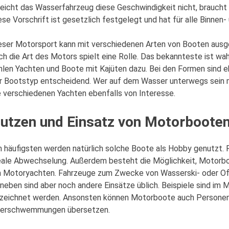
reicht das Wasserfahrzeug diese Geschwindigkeit nicht, brauch
ese Vorschrift ist gesetzlich festgelegt und hat für alle Binnen
eser Motorsport kann mit verschiedenen Arten von Booten ausg
ch die Art des Motors spielt eine Rolle. Das bekannteste ist w
hlen Yachten und Boote mit Kajüten dazu. Bei den Formen sind ebe
r Bootstyp entscheidend. Wer auf dem Wasser unterwegs sein mö
e verschiedenen Yachten ebenfalls von Interesse.
utzen und Einsatz von Motorboote
 häufigsten werden natürlich solche Boote als Hobby genutzt. F
eale Abwechselung. Außerdem besteht die Möglichkeit, Motorboo
 Motoryachten. Fahrzeuge zum Zwecke von Wasserski- oder Offs
neben sind aber noch andere Einsätze üblich. Beispiele sind im Mi
zeichnet werden. Ansonsten können Motorboote auch Personen r
erschwemmungen übersetzen.