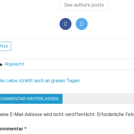
See author's posts
itze
Abgelacht
eitragsnavigation
Die Liebe strahlt auch an grauen Tagen
KOMMENTAR HINTERLASSEN
eine E-Mail-Adresse wird nicht veröffentlicht.
Erforderliche Fel
ommentar
*