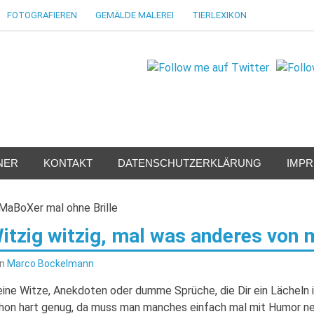
FOTOGRAFIEREN
GEMÄLDE MALEREI
TIERLEXIKON
NER
KONTAKT
DATENSCHUTZERKLÄRUNG
IMP
itzig witzig, mal was anderes von 
on
Marco Bockelmann
eine Witze, Anekdoten oder dumme Sprüche, die Dir ein Lächeln i
hon hart genug, da muss man manches einfach mal mit Humor ne