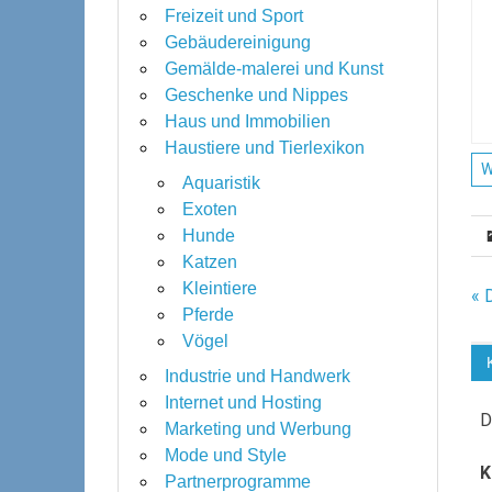
Freizeit und Sport
Gebäudereinigung
Gemälde-malerei und Kunst
Geschenke und Nippes
Haus und Immobilien
Haustiere und Tierlexikon
W
Aquaristik
Exoten
Hunde
Katzen
Kleintiere
B
« 
Pferde
Vögel
Industrie und Handwerk
Internet und Hosting
D
Marketing und Werbung
Mode und Style
K
Partnerprogramme