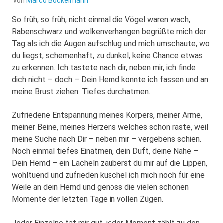
von
Marco Bockelmann
So früh, so früh, nicht einmal die Vögel waren wach,
Rabenschwarz und wolkenverhangen begrüßte mich der
Tag als ich die Augen aufschlug und mich umschaute, wo
du liegst, schemenhaft, zu dunkel, keine Chance etwas
zu erkennen. Ich tastete nach dir, neben mir, ich finde
dich nicht – doch – Dein Hemd konnte ich fassen und an
meine Brust ziehen. Tiefes durchatmen.
Zufriedene Entspannung meines Körpers, meiner Arme,
meiner Beine, meines Herzens welches schon raste, weil
meine Suche nach Dir – neben mir – vergebens schien.
Noch einmal tiefes Einatmen, dein Duft, deine Nähe –
Dein Hemd – ein Lächeln zauberst du mir auf die Lippen,
wohltuend und zufrieden kuschel ich mich noch für eine
Weile an dein Hemd und genoss die vielen schönen
Momente der letzten Tage in vollen Zügen.
Jeder Einzelne tat mir gut, jeder Moment zählt zu den