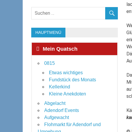
la
en
Wi
Gl
HAUPTMENÜ
er
Wi
Mein Quatsch
Dä
Au
0815
Etwas wichtiges
Da
Fundstück des Monats
Mi
Kellerkind
au
Kleine Anekdoten
sc
Abgelacht
Kä
Adendorf Events
ka
Aufgewacht
Flohmarkt für Adendorf und
© 
Umgebung