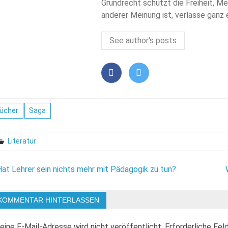
Grundrecht schützt die Freiheit, Me
anderer Meinung ist, verlasse ganz
See author's posts
ücher
Saga
Literatur
eitragsnavigation
Hat Lehrer sein nichts mehr mit Pädagogik zu tun?
KOMMENTAR HINTERLASSEN
eine E-Mail-Adresse wird nicht veröffentlicht.
Erforderliche Fel