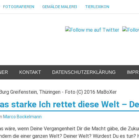
FOTOGRAFIEREN
GEMÄLDE MALEREI
TIERLEXIKON
NER
KONTAKT
DATENSCHUTZERKLÄRUNG
IMP
as starke Ich rettet diese Welt – D
on
Marco Bockelmann
s wäre, wenn Deine Vergangenheit Dir die Macht gäbe, die Zukun
ndern die einer ganzen Welt? Deiner Welt? Würdest Du es tun? H