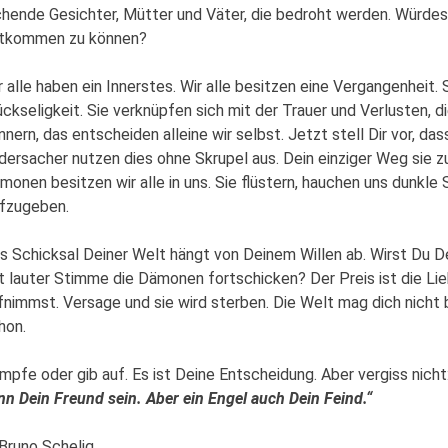
chende Gesichter, Mütter und Väter, die bedroht werden. Würdes
tkommen zu können?
r alle haben ein Innerstes. Wir alle besitzen eine Vergangenheit
ückseligkeit. Sie verknüpfen sich mit der Trauer und Verlusten, d
innern, das entscheiden alleine wir selbst. Jetzt stell Dir vor, 
dersacher nutzen dies ohne Skrupel aus. Dein einziger Weg sie zu
monen besitzen wir alle in uns. Sie flüstern, hauchen uns dunkle 
fzugeben.
s Schicksal Deiner Welt hängt von Deinem Willen ab. Wirst D
t lauter Stimme die Dämonen fortschicken? Der Preis ist die Li
fnimmst. Versage und sie wird sterben. Die Welt mag dich nicht 
hon.
mpfe oder gib auf. Es ist Deine Entscheidung. Aber vergiss nicht
nn Dein Freund sein. Aber ein Engel auch Dein Feind.“
Bruno Schelig