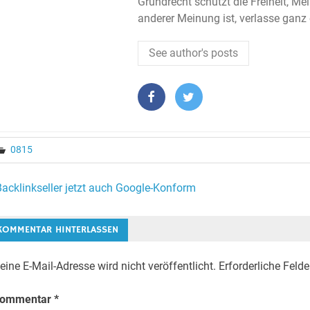
Grundrecht schützt die Freiheit, Me
anderer Meinung ist, verlasse ganz
See author's posts
0815
eitragsnavigation
Backlinkseller jetzt auch Google-Konform
KOMMENTAR HINTERLASSEN
eine E-Mail-Adresse wird nicht veröffentlicht.
Erforderliche Felde
ommentar
*