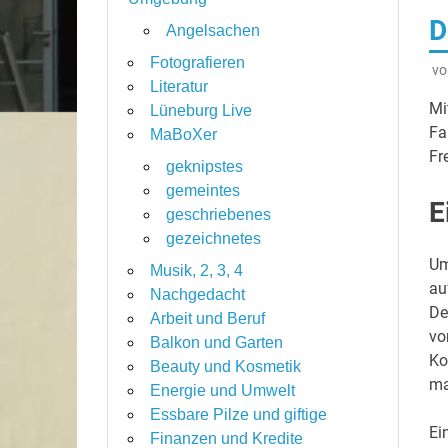
D
Angelsachen
Fotografieren
v
Literatur
Mi
Lüneburg Live
Fa
MaBoXer
Fr
geknipstes
gemeintes
E
geschriebenes
gezeichnetes
Um
Musik, 2, 3, 4
au
Nachgedacht
De
Arbeit und Beruf
vo
Balkon und Garten
Ko
Beauty und Kosmetik
ma
Energie und Umwelt
Essbare Pilze und giftige
Ei
Finanzen und Kredite