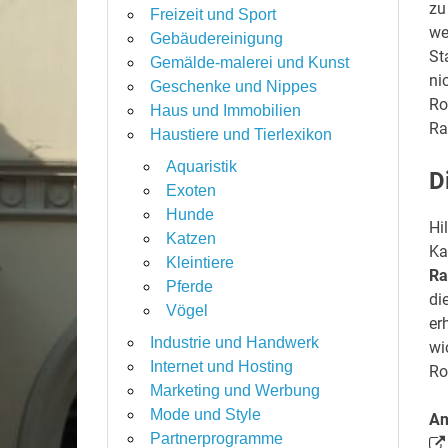
zu
Freizeit und Sport
we
Gebäudereinigung
St
Gemälde-malerei und Kunst
ni
Geschenke und Nippes
Ro
Haus und Immobilien
Ra
Haustiere und Tierlexikon
Aquaristik
D
Exoten
Hunde
Hi
Katzen
Ka
Kleintiere
Ra
Pferde
di
Vögel
er
Industrie und Handwerk
wi
Internet und Hosting
Ro
Marketing und Werbung
Mode und Style
An
Partnerprogramme