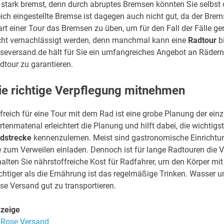
 stark bremst, denn durch abruptes Bremsen könnten Sie selbst di
ich eingestellte Bremse ist dagegen auch nicht gut, da der Brem
art einer Tour das Bremsen zu üben, um für den Fall der Fälle ge
cht vernachlässigt werden, denn manchmal kann eine
Radtour
b
seversand.de hält für Sie ein umfangreiches Angebot an Rädern
dtour zu garantieren.
ie richtige Verpflegung mitnehmen
lfreich für eine Tour mit dem Rad ist eine grobe Planung der ei
rtenmaterial erleichtert die Planung und hilft dabei, die wichti
dstrecke
kennenzulernen. Meist sind gastronomische Einrichtun
e zum Verweilen einladen. Dennoch ist für lange Radtouren die V
halten Sie nährstoffreiche Kost für Radfahrer, um den Körper mi
chtiger als die Ernährung ist das regelmäßige Trinken. Wasser 
se Versand gut zu transportieren.
zeige
Rose Versand