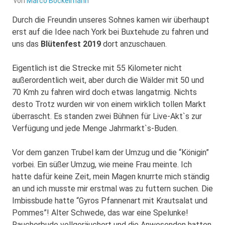
von
Marco Bockelmann
Durch die Freundin unseres Sohnes kamen wir überhaupt
erst auf die Idee nach York bei Buxtehude zu fahren und
uns das
Blütenfest 2019
dort anzuschauen.
Eigentlich ist die Strecke mit 55 Kilometer nicht
außerordentlich weit, aber durch die Wälder mit 50 und
70 Kmh zu fahren wird doch etwas langatmig. Nichts
desto Trotz wurden wir von einem wirklich tollen Markt
überrascht. Es standen zwei Bühnen für Live-Akt`s zur
Verfügung und jede Menge Jahrmarkt`s-Buden.
Vor dem ganzen Trubel kam der Umzug und die “Königin”
vorbei. Ein süßer Umzug, wie meine Frau meinte. Ich
hatte dafür keine Zeit, mein Magen knurrte mich ständig
an und ich musste mir erstmal was zu futtern suchen. Die
Imbissbude hatte “Gyros Pfannenart mit Krautsalat und
Pommes”! Alter Schwede, das war eine Spelunke!
Raucherbude vollgeräuchert und die Anwesenden hatten