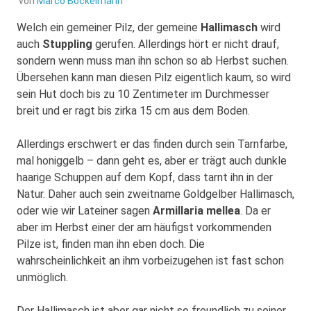
von
Marco Bockelmann
Welch ein gemeiner Pilz, der gemeine
Hallimasch
wird
auch
Stuppling
gerufen. Allerdings hört er nicht drauf,
sondern wenn muss man ihn schon so ab Herbst suchen.
Übersehen kann man diesen Pilz eigentlich kaum, so wird
sein Hut doch bis zu 10 Zentimeter im Durchmesser
breit und er ragt bis zirka 15 cm aus dem Boden.
Allerdings erschwert er das finden durch sein Tarnfarbe,
mal honiggelb – dann geht es, aber er trägt auch dunkle
haarige Schuppen auf dem Kopf, dass tarnt ihn in der
Natur. Daher auch sein zweitname Goldgelber Hallimasch,
oder wie wir Lateiner sagen
Armillaria mellea
. Da er
aber im Herbst einer der am häufigst vorkommenden
Pilze ist, finden man ihn eben doch. Die
wahrscheinlichkeit an ihm vorbeizugehen ist fast schon
unmöglich.
Der Hallimasch ist aber gar nicht so freundlich zu seiner