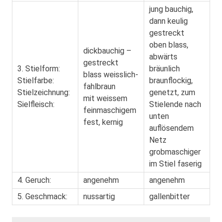
jung bauchig,
dann keulig
gestreckt
oben blass,
dickbauchig –
abwärts
gestreckt
3. Stielform:
bräunlich
blass weisslich-
Stielfarbe:
braunflockig,
fahlbraun
Stielzeichnung:
genetzt, zum
mit weissem
Sielfleisch:
Stielende nach
feinmaschigem
unten
fest, kernig
auflösendem
Netz
grobmaschiger
im Stiel faserig
4. Geruch:
angenehm
angenehm
5. Geschmack:
nussartig
gallenbitter