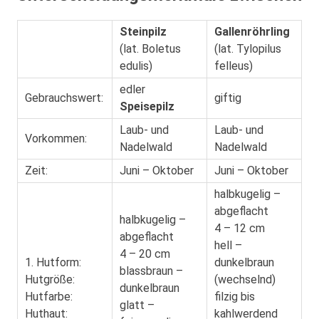
Steinpilz
Gallenröhrling
(lat. Boletus
(lat. Tylopilus
edulis)
felleus)
edler
Gebrauchswert:
giftig
Speisepilz
Laub- und
Laub- und
Vorkommen:
Nadelwald
Nadelwald
Zeit:
Juni – Oktober
Juni – Oktober
halbkugelig –
abgeflacht
halbkugelig –
4 – 12 cm
abgeflacht
hell –
4 – 20 cm
1. Hutform:
dunkelbraun
blassbraun –
Hutgröße:
(wechselnd)
dunkelbraun
Hutfarbe:
filzig bis
glatt –
Huthaut:
kahlwerdend