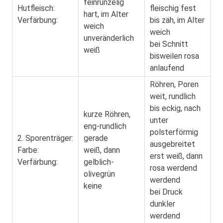
feinrunzelig
Hutfleisch:
fleischig fest
hart, im Alter
Verfärbung:
bis zäh, im Alter
weich
weich
unveränderlich
bei Schnitt
weiß
bisweilen rosa
anlaufend
Röhren, Poren
weit, rundlich
bis eckig, nach
kurze Röhren,
unter
eng-rundlich
polsterförmig
2. Sporenträger:
gerade
ausgebreitet
Farbe:
weiß, dann
erst weiß, dann
Verfärbung:
gelblich-
rosa werdend
olivegrün
werdend
keine
bei Druck
dunkler
werdend